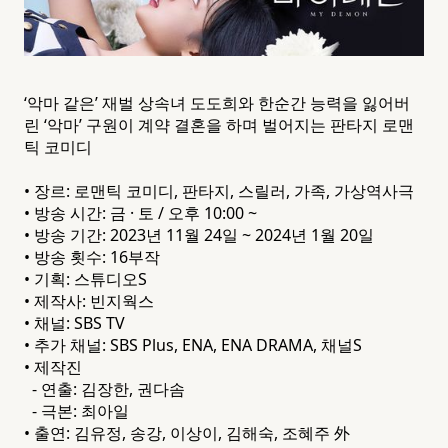
‘악마 같은’ 재벌 상속녀 도도희와 한순간 능력을 잃어버
린 ‘악마’ 구원이 계약 결혼을 하며 벌어지는 판타지 로맨
틱 코미디
• 장르: 로맨틱 코미디, 판타지, 스릴러, 가족, 가상역사극
• 방송 시간: 금 · 토 / 오후 10:00 ~
• 방송 기간: 2023년 11월 24일 ~ 2024년 1월 20일
• 방송 횟수: 16부작
• 기획: 스튜디오S
• 제작사: 빈지웍스
• 채널: SBS TV
• 추가 채널: SBS Plus, ENA, ENA DRAMA, 채널S
• 제작진
- 연출: 김장한, 권다솜
- 극본: 최아일
• 출연: 김유정, 송강, 이상이, 김해숙, 조혜주 外