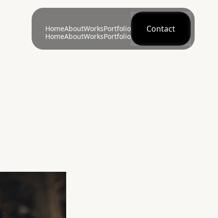
Contact
Home
About
Works
Portfolio
Home
About
Works
Portfolio