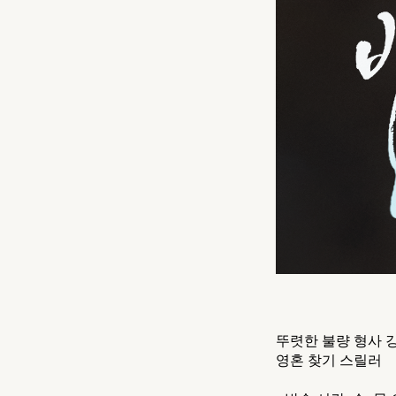
뚜렷한 불량 형사 
영혼 찾기 스릴러