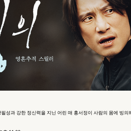
강필성과 강한 정신력을 지닌 어린 매 홍서정이 사람의 몸에
빙의