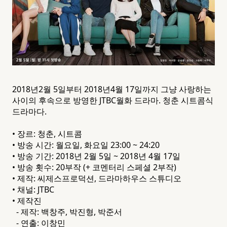
2018년
2월 5일
부터
2018년
4월 17일
까지
그냥 사랑하는
사이
의 후속으로 방영한
JTBC
월화 드라마
. 청춘 시트콤식
드라마다.
• 장르: 청춘, 시트콤
• 방송 시간: 월요일, 화요일 23:00 ~ 24:20
• 방송 기간: 2018년 2월 5일 ~ 2018년 4월 17일
• 방송 횟수: 20부작 (+ 코멘터리 스페셜 2부작)
• 제작: 씨제스프로덕션, 드라마하우스 스튜디오
• 채널: JTBC
• 제작진
- 제작: 백창주, 박진형, 박준서
- 연출: 이창민