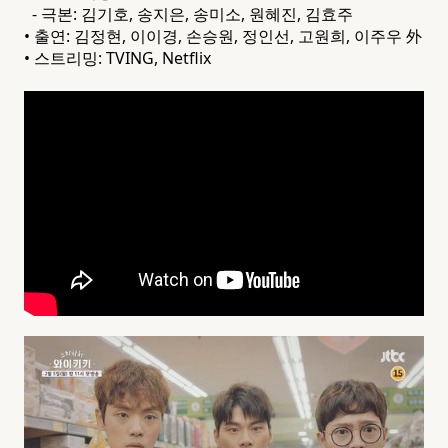
- 극본: 김기호, 송지은, 송미소, 원혜진, 김효주
• 출연: 김정현, 이이경, 손승원, 정인선, 고원희, 이주우 外
• 스트리밍: TVING, Netflix