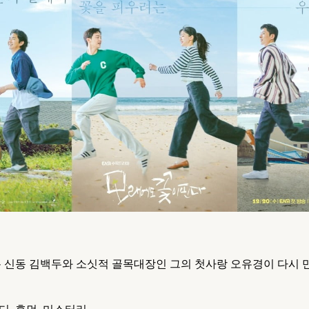
름 신동 김백두와 소싯적 골목대장인 그의 첫사랑 오유경이 다시 
미디, 휴먼, 미스터리