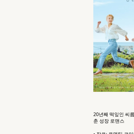
20년째 떡잎인 씨
춘 성장 로맨스
• 장르: 로맨틱 코