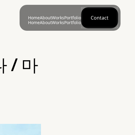
Contact
Home
About
Works
Portfolio
Home
About
Works
Portfolio
 / 마